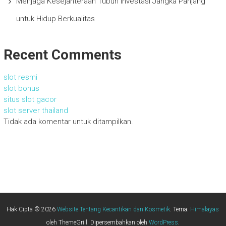
Menjaga Kesejahteraan Tubuh Investasi Jangka Panjang
untuk Hidup Berkualitas
Recent Comments
slot resmi
slot bonus
situs slot gacor
slot server thailand
Tidak ada komentar untuk ditampilkan.
Hak Cipta © 2026
Website Tentang Kecantikan dan Kosmetik
. Tema:
Himalayas
oleh ThemeGrill. Dipersembahkan oleh
WordPress
.