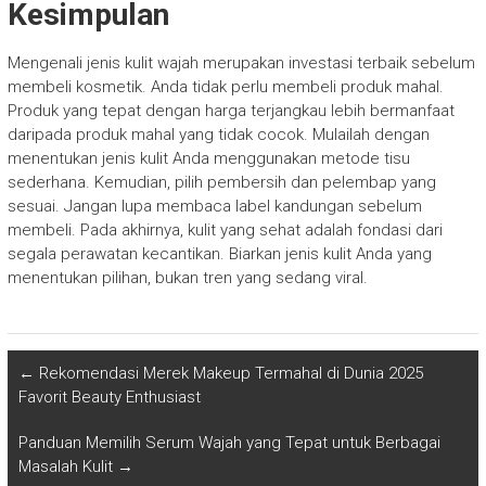
Kesimpulan
Mengenali jenis kulit wajah merupakan investasi terbaik sebelum
membeli kosmetik. Anda tidak perlu membeli produk mahal.
Produk yang tepat dengan harga terjangkau lebih bermanfaat
daripada produk mahal yang tidak cocok. Mulailah dengan
menentukan jenis kulit Anda menggunakan metode tisu
sederhana. Kemudian, pilih pembersih dan pelembap yang
sesuai. Jangan lupa membaca label kandungan sebelum
membeli. Pada akhirnya, kulit yang sehat adalah fondasi dari
segala perawatan kecantikan. Biarkan jenis kulit Anda yang
menentukan pilihan, bukan tren yang sedang viral.
←
Rekomendasi Merek Makeup Termahal di Dunia 2025
Favorit Beauty Enthusiast
Panduan Memilih Serum Wajah yang Tepat untuk Berbagai
Masalah Kulit
→