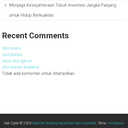
Menjaga Kesejahteraan Tubuh Investasi Jangka Panjang
untuk Hidup Berkualitas
Recent Comments
slot resmi
slot bonus
situs slot gacor
slot server thailand
Tidak ada komentar untuk ditampilkan.
Hak Cipta © 2026
Website Tentang Kecantikan dan Kosmetik
. Tema:
Himalayas