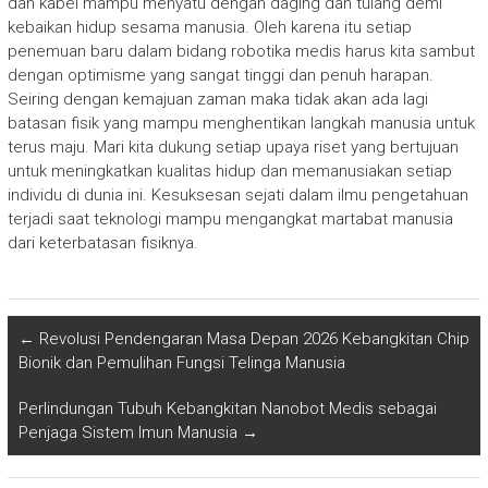
dan kabel mampu menyatu dengan daging dan tulang demi
kebaikan hidup sesama manusia. Oleh karena itu setiap
penemuan baru dalam bidang robotika medis harus kita sambut
dengan optimisme yang sangat tinggi dan penuh harapan.
Seiring dengan kemajuan zaman maka tidak akan ada lagi
batasan fisik yang mampu menghentikan langkah manusia untuk
terus maju. Mari kita dukung setiap upaya riset yang bertujuan
untuk meningkatkan kualitas hidup dan memanusiakan setiap
individu di dunia ini. Kesuksesan sejati dalam ilmu pengetahuan
terjadi saat teknologi mampu mengangkat martabat manusia
dari keterbatasan fisiknya.
←
Revolusi Pendengaran Masa Depan 2026 Kebangkitan Chip
Bionik dan Pemulihan Fungsi Telinga Manusia
Perlindungan Tubuh Kebangkitan Nanobot Medis sebagai
Penjaga Sistem Imun Manusia
→