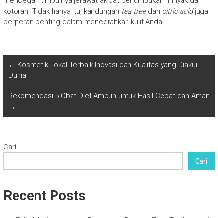
mencegah timbulnya jerawat akibat penumpukan minyak dan
kotoran. Tidak hanya itu, kandungan
tea tree
dan
citric acid
juga
berperan penting dalam mencerahkan kulit Anda.
←
Kosmetik Lokal Terbaik Inovasi dan Kualitas yang Diakui
Dunia
Rekomendasi 5 Obat Diet Ampuh untuk Hasil Cepat dan Aman
→
Cari
Cari
Recent Posts