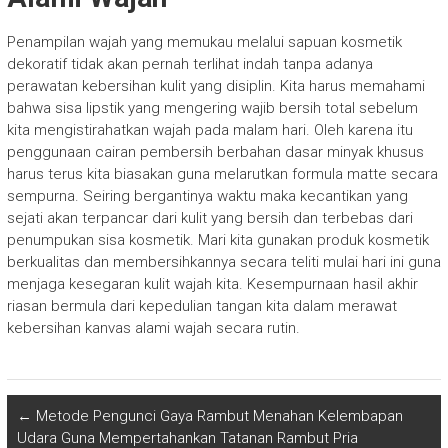
Penampilan wajah yang memukau melalui sapuan kosmetik
dekoratif tidak akan pernah terlihat indah tanpa adanya
perawatan kebersihan kulit yang disiplin. Kita harus memahami
bahwa sisa lipstik yang mengering wajib bersih total sebelum
kita mengistirahatkan wajah pada malam hari. Oleh karena itu
penggunaan cairan pembersih berbahan dasar minyak khusus
harus terus kita biasakan guna melarutkan formula matte secara
sempurna. Seiring bergantinya waktu maka kecantikan yang
sejati akan terpancar dari kulit yang bersih dan terbebas dari
penumpukan sisa kosmetik. Mari kita gunakan produk kosmetik
berkualitas dan membersihkannya secara teliti mulai hari ini guna
menjaga kesegaran kulit wajah kita. Kesempurnaan hasil akhir
riasan bermula dari kepedulian tangan kita dalam merawat
kebersihan kanvas alami wajah secara rutin.
←
Metode Pengunci Gaya Rambut Menahan Kelembapan
Udara Guna Mempertahankan Tatanan Rambut Pria