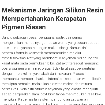
Mekanisme Jaringan Silikon Resin
Mempertahankan Kerapatan
Pigmen Riasan
Dahulu sebagian besar pengguna lipstik cair sering
mengeluhkan munculnya gumpalan warna yang pecah sesaat
setelah menyantap hidangan makan siang. Namun kini para
penemu formula kosmetik mencampurkan molekul
trimetilsiloksiasilikat yang membentuk anyaman pelindung tak
kasat mata pada permukaan bibir. Zat aktif tersebut mengunci
posisi pigmen warna mikro agar tidak larut saat bersentuhan
dengan molekul minyak nabati dari makanan. Proses ini
membantu mempertahankan intensitas kecerahan warna lipstik
meskipun pemakai melakukan aktivitas makan dan minum
berkali-kali. Selain itu struktur anyaman yang elastis mengikuti
setiap pergerakan alami otot bibir tanpa menimbulkan rasa kaku
menyiksa. Keberhasilan sistem penguncian zat warna ini
menjaga keindahan riasan bibir konsumen selama dua belas jam