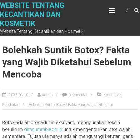
S
WEBSITE TENTANG
k
KECANTIKAN DAN
i
KOSMETIK
p
t
Website Tentang Kecantikan dan Kosmetik
o
c
Bolehkah Suntik Botox? Fakta
o
n
yang Wajib Diketahui Sebelum
t
Mencoba
e
n
t
,
2025-08-10
admin
0 Komentar
Kecantikan
Kesehatan
Bolehkah Suntik Botox? Fakta yang Wajib Diketahui
Botox adalah prosedur injeksi yang menggunakan toksin
botulinum
dimsummbledo.id
untuk mengendurkan otot wajah
sementara. Tujuan utamanya adalah mengurangi kerutan, garis