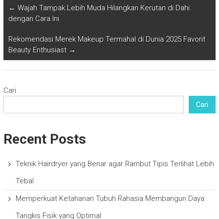
←
Wajah Tampak Lebih Muda Hilangkan Kerutan di Dahi
dengan Cara Ini
Rekomendasi Merek Makeup Termahal di Dunia 2025 Favorit
Beauty Enthusiast
→
Cari
Cari
Recent Posts
Teknik Hairdryer yang Benar agar Rambut Tipis Terlihat Lebih
Tebal
Memperkuat Ketahanan Tubuh Rahasia Membangun Daya
Tangkis Fisik yang Optimal