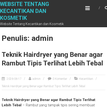
S
WEBSITE TENTANG
k
KECANTIKAN DAN
i
KOSMETIK
p
t
Website Tentang Kecantikan dan Kosmetik
o
c
Penulis:
admin
o
n
t
Teknik Hairdryer yang Benar agar
e
n
Rambut Tipis Terlihat Lebih Tebal
t
2026-06-17
admin
0 Komentar
Kecantikan
Teknik Hairdryer yang Benar agar Rambut Tipis Terlihat Lebih Tebal
Teknik Hairdryer yang Benar agar Rambut Tipis Terlihat
Lebih Tebal
– Rambut yang tampak tipis sering membuat