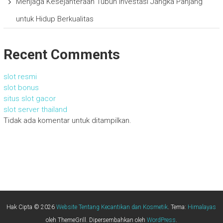
Menjaga Kesejahteraan Tubuh Investasi Jangka Panjang
untuk Hidup Berkualitas
Recent Comments
slot resmi
slot bonus
situs slot gacor
slot server thailand
Tidak ada komentar untuk ditampilkan.
Hak Cipta © 2026
Website Tentang Kecantikan dan Kosmetik
. Tema:
Himalayas
oleh ThemeGrill. Dipersembahkan oleh
WordPress
.