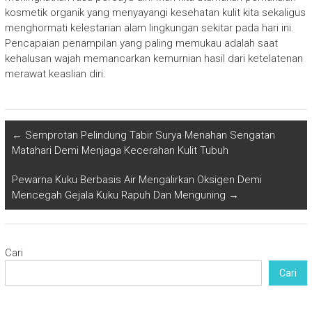
kosmetik organik yang menyayangi kesehatan kulit kita sekaligus
menghormati kelestarian alam lingkungan sekitar pada hari ini.
Pencapaian penampilan yang paling memukau adalah saat
kehalusan wajah memancarkan kemurnian hasil dari ketelatenan
merawat keaslian diri.
←
Semprotan Pelindung Tabir Surya Menahan Sengatan
Matahari Demi Menjaga Kecerahan Kulit Tubuh
Pewarna Kuku Berbasis Air Mengalirkan Oksigen Demi
Mencegah Gejala Kuku Rapuh Dan Menguning
→
Cari
Cari