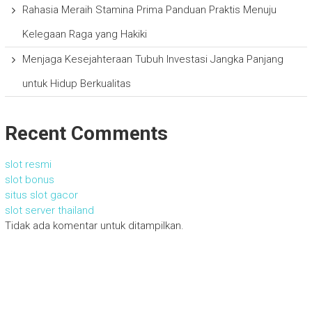
Rahasia Meraih Stamina Prima Panduan Praktis Menuju
Kelegaan Raga yang Hakiki
Menjaga Kesejahteraan Tubuh Investasi Jangka Panjang
untuk Hidup Berkualitas
Recent Comments
slot resmi
slot bonus
situs slot gacor
slot server thailand
Tidak ada komentar untuk ditampilkan.