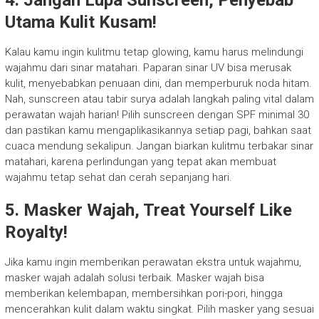
Utama Kulit Kusam!
Kalau kamu ingin kulitmu tetap glowing, kamu harus melindungi
wajahmu dari sinar matahari. Paparan sinar UV bisa merusak
kulit, menyebabkan penuaan dini, dan memperburuk noda hitam.
Nah, sunscreen atau tabir surya adalah langkah paling vital dalam
perawatan wajah harian! Pilih sunscreen dengan SPF minimal 30
dan pastikan kamu mengaplikasikannya setiap pagi, bahkan saat
cuaca mendung sekalipun. Jangan biarkan kulitmu terbakar sinar
matahari, karena perlindungan yang tepat akan membuat
wajahmu tetap sehat dan cerah sepanjang hari.
5. Masker Wajah, Treat Yourself Like
Royalty!
Jika kamu ingin memberikan perawatan ekstra untuk wajahmu,
masker wajah adalah solusi terbaik. Masker wajah bisa
memberikan kelembapan, membersihkan pori-pori, hingga
mencerahkan kulit dalam waktu singkat. Pilih masker yang sesuai