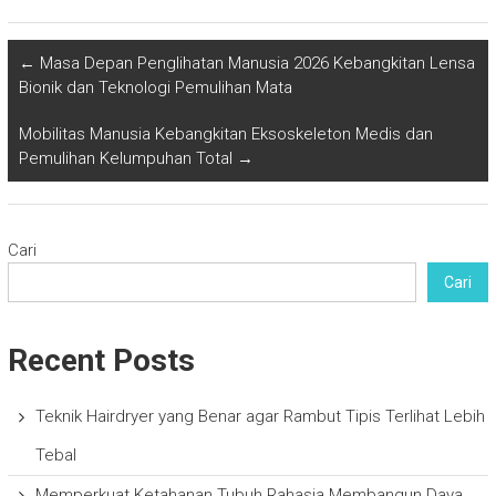
←
Masa Depan Penglihatan Manusia 2026 Kebangkitan Lensa
Bionik dan Teknologi Pemulihan Mata
Mobilitas Manusia Kebangkitan Eksoskeleton Medis dan
Pemulihan Kelumpuhan Total
→
Cari
Cari
Recent Posts
Teknik Hairdryer yang Benar agar Rambut Tipis Terlihat Lebih
Tebal
Memperkuat Ketahanan Tubuh Rahasia Membangun Daya