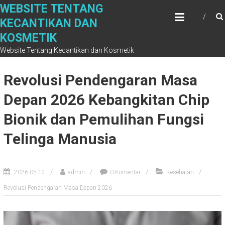
S
WEBSITE TENTANG
k
KECANTIKAN DAN
i
KOSMETIK
p
t
Website Tentang Kecantikan dan Kosmetik
o
c
Revolusi Pendengaran Masa
o
n
Depan 2026 Kebangkitan Chip
t
Bionik dan Pemulihan Fungsi
e
n
Telinga Manusia
t
2026-05-12
admin
0 Komentar
Kesehatan
Revolusi Pendengaran Masa Depan 2026