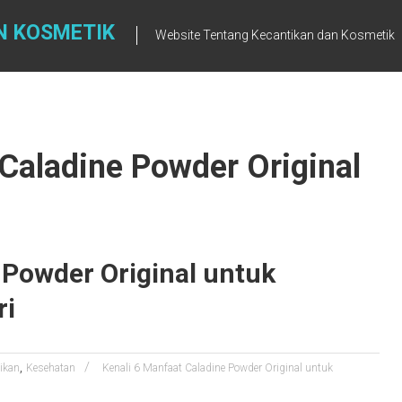
N KOSMETIK
Website Tentang Kecantikan dan Kosmetik
 Caladine Powder Original
 Powder Original untuk
ri
,
ikan
Kesehatan
Kenali 6 Manfaat Caladine Powder Original untuk