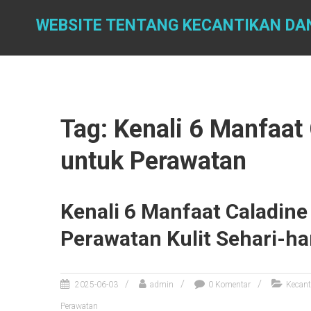
Skip
to
WEBSITE TENTANG KECANTIKAN DA
content
Tag: Kenali 6 Manfaat
untuk Perawatan
Kenali 6 Manfaat Caladine
Perawatan Kulit Sehari-ha
2025-06-03
admin
0 Komentar
Kecant
Perawatan