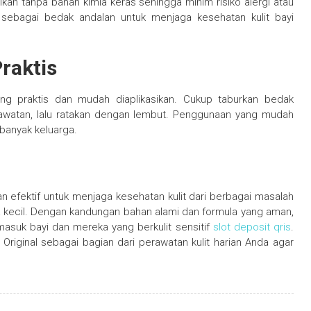
lasikan tanpa bahan kimia keras sehingga minim risiko alergi atau
r sebagai bedak andalan untuk menjaga kesehatan kulit bayi
raktis
ng praktis dan mudah diaplikasikan. Cukup taburkan bedak
awatan, lalu ratakan dengan lembut. Penggunaan yang mudah
 banyak keluarga.
n efektif untuk menjaga kesehatan kulit dari berbagai masalah
 luka kecil. Dengan kandungan bahan alami dan formula yang aman,
masuk bayi dan mereka yang berkulit sensitif
slot deposit qris
.
Original sebagai bagian dari perawatan kulit harian Anda agar