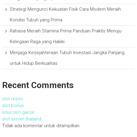
Strategi Mengunci Kekuatan Fisik Cara Modern Meraih
Kondisi Tubuh yang Prima
Rahasia Meraih Stamina Prima Panduan Praktis Menuju
Kelegaan Raga yang Hakiki
Menjaga Kesejahteraan Tubuh Investasi Jangka Panjang
untuk Hidup Berkualitas
Recent Comments
slot resmi
slot bonus
situs slot gacor
slot server thailand
Tidak ada komentar untuk ditampilkan.