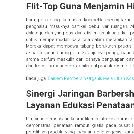
Flit-Top Guna Menjamin H
Para perancang kemasan kosmetik menciptakan w
penghalau masuknya partikel debu luar ruangan. Al
dalam jumlah yang pas dan efisien untuk satu kali pe
untuk mempermudah para pria dalam merapikan ramb
Mereka dapat membawa tabung berukuran praktis te
akibat tekanan barang lain. Selanjutnya penggunaan 
aroma parfum maskulin dari bahaya penguapan cair
dan trendi ini mendongkrak nilai jual produk kosmetik l
Baca juga:
Balsem Pembersih Organik Melarutkan Kosm
Sinergi Jaringan Barber
Layanan Edukasi Penataa
Pimpinan perusahaan kosmetik menjalin kolaborasi
demonstrasi penataan rambut gratis pada pusat 
pemilihan produk yang sesuai dengan jenis kara