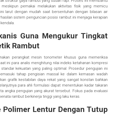
ak struktur gaya rambut yang sudah rapi. Proses ini membantu
meskipun pemakai melakukan aktivitas fisik yang memicu
u ini larut dengan mudah saat bersentuhan dengan bilasan air
hasilan sistem penguncian posisi rambut ini menjaga kerapian
 kendala.
kanis Guna Mengukur Tingkat
etik Rambut
gunakan perangkat mesin tonometer khusus guna memeriksa
at ini para analis menghitung nilai indeks ketahanan kompresi
tandar kekuatan yang paling optimal. Prosedur pengujian ini
memasuki tahap pengisian massal ke dalam kemasan wadah
kan grafik kestabilan daya rekat yang sangat konstan bahkan
lanjutnya para ahli formulasi dapat menentukan kadar takaran
ta angka pengujian yang akurat tersebut. Fokus pada evaluasi
penata rambut berkinerja tinggi yang laku keras.
Polimer Lentur Dengan Tutup