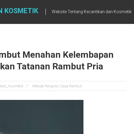
N KOSMETIK
Website Tentang Kecantikan dan Kosmetik
ambut Menahan Kelembapan
an Tatanan Rambut Pria
,
ikan
Kosmetik
Metode Pengunci Gaya Rambut