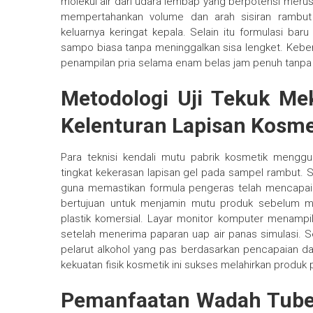
molekul air dari udara lembap yang berpotensi merus
mempertahankan volume dan arah sisiran rambut 
keluarnya keringat kepala. Selain itu formulasi bar
sampo biasa tanpa meninggalkan sisa lengket. Keber
penampilan pria selama enam belas jam penuh tanpa
Metodologi Uji Tekuk Me
Kelenturan Lapisan Kosm
Para teknisi kendali mutu pabrik kosmetik meng
tingkat kekerasan lapisan gel pada sampel rambut. Sa
guna memastikan formula pengeras telah mencapai s
bertujuan untuk menjamin mutu produk sebelum 
plastik komersial. Layar monitor komputer menampil
setelah menerima paparan uap air panas simulasi. Se
pelarut alkohol yang pas berdasarkan pencapaian da
kekuatan fisik kosmetik ini sukses melahirkan produk 
Pemanfaatan Wadah Tube 