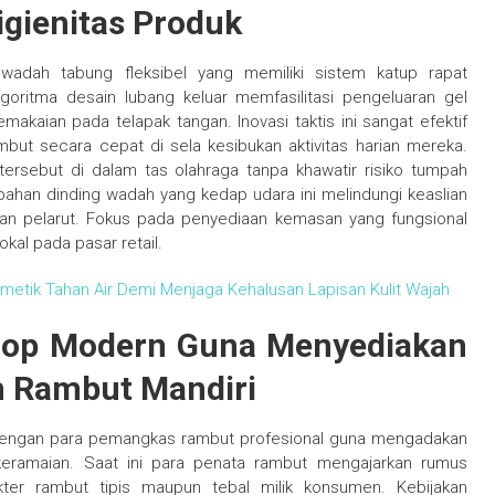
igienitas Produk
adah tabung fleksibel yang memiliki sistem katup rapat
goritma desain lubang keluar memfasilitasi pengeluaran gel
makaian pada telapak tangan. Inovasi taktis ini sangat efektif
ut secara cepat di sela kesibukan aktivitas harian mereka.
rsebut di dalam tas olahraga tanpa khawatir risiko tumpah
bahan dinding wadah yang kedap udara ini melindungi keaslian
an pelarut. Fokus pada penyediaan kemasan yang fungsional
okal pada pasar retail.
etik Tahan Air Demi Menjaga Kehalusan Lapisan Kulit Wajah
shop Modern Guna Menyediakan
n Rambut Mandiri
 dengan para pemangkas rambut profesional guna mengadakan
keramaian. Saat ini para penata rambut mengajarkan rumus
kter rambut tipis maupun tebal milik konsumen. Kebijakan