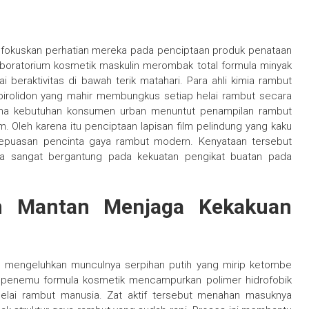
fokuskan perhatian mereka pada penciptaan produk penataan
 laboratorium kosmetik maskulin merombak total formula minyak
beraktivitas di bawah terik matahari. Para ahli kimia rambut
pirolidon yang mahir membungkus setiap helai rambut secara
rena kebutuhan konsumen urban menuntut penampilan rambut
 Oleh karena itu penciptaan lapisan film pelindung yang kaku
epuasan pencinta gaya rambut modern. Kenyataan tersebut
a sangat bergantung pada kekuatan pengikat buatan pada
lm Mantan Menjaga Kekakuan
g mengeluhkan munculnya serpihan putih yang mirip ketombe
a penemu formula kosmetik mencampurkan polimer hidrofobik
helai rambut manusia. Zat aktif tersebut menahan masuknya