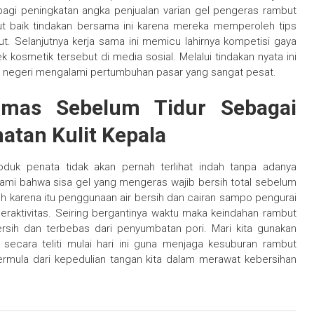
bagi peningkatan angka penjualan varian gel pengeras rambut
 baik tindakan bersama ini karena mereka memperoleh tips
t. Selanjutnya kerja sama ini memicu lahirnya kompetisi gaya
kosmetik tersebut di media sosial. Melalui tindakan nyata ini
am negeri mengalami pertumbuhan pasar yang sangat pesat.
ramas Sebelum Tidur Sebagai
atan Kulit Kepala
duk penata tidak akan pernah terlihat indah tanpa adanya
hami bahwa sisa gel yang mengeras wajib bersih total sebelum
eh karena itu penggunaan air bersih dan cairan sampo pengurai
beraktivitas. Seiring bergantinya waktu maka keindahan rambut
bersih dan terbebas dari penyumbatan pori. Mari kita gunakan
secara teliti mulai hari ini guna menjaga kesuburan rambut
ermula dari kepedulian tangan kita dalam merawat kebersihan