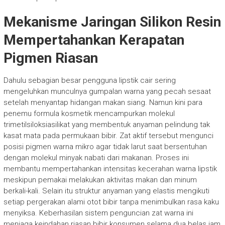
Mekanisme Jaringan Silikon Resin
Mempertahankan Kerapatan
Pigmen Riasan
Dahulu sebagian besar pengguna lipstik cair sering
mengeluhkan munculnya gumpalan warna yang pecah sesaat
setelah menyantap hidangan makan siang. Namun kini para
penemu formula kosmetik mencampurkan molekul
trimetilsiloksiasilikat yang membentuk anyaman pelindung tak
kasat mata pada permukaan bibir. Zat aktif tersebut mengunci
posisi pigmen warna mikro agar tidak larut saat bersentuhan
dengan molekul minyak nabati dari makanan. Proses ini
membantu mempertahankan intensitas kecerahan warna lipstik
meskipun pemakai melakukan aktivitas makan dan minum
berkali-kali. Selain itu struktur anyaman yang elastis mengikuti
setiap pergerakan alami otot bibir tanpa menimbulkan rasa kaku
menyiksa. Keberhasilan sistem penguncian zat warna ini
menjaga keindahan riasan bibir konsumen selama dua belas jam