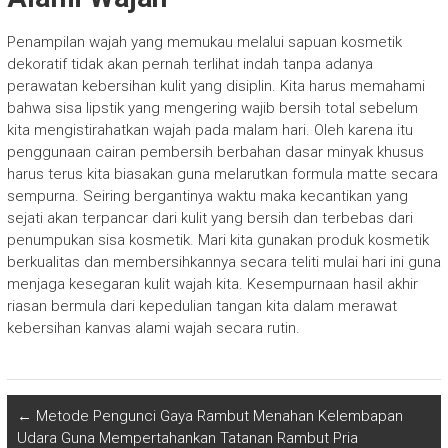
Penampilan wajah yang memukau melalui sapuan kosmetik
dekoratif tidak akan pernah terlihat indah tanpa adanya
perawatan kebersihan kulit yang disiplin. Kita harus memahami
bahwa sisa lipstik yang mengering wajib bersih total sebelum
kita mengistirahatkan wajah pada malam hari. Oleh karena itu
penggunaan cairan pembersih berbahan dasar minyak khusus
harus terus kita biasakan guna melarutkan formula matte secara
sempurna. Seiring bergantinya waktu maka kecantikan yang
sejati akan terpancar dari kulit yang bersih dan terbebas dari
penumpukan sisa kosmetik. Mari kita gunakan produk kosmetik
berkualitas dan membersihkannya secara teliti mulai hari ini guna
menjaga kesegaran kulit wajah kita. Kesempurnaan hasil akhir
riasan bermula dari kepedulian tangan kita dalam merawat
kebersihan kanvas alami wajah secara rutin.
←
Metode Pengunci Gaya Rambut Menahan Kelembapan
Udara Guna Mempertahankan Tatanan Rambut Pria